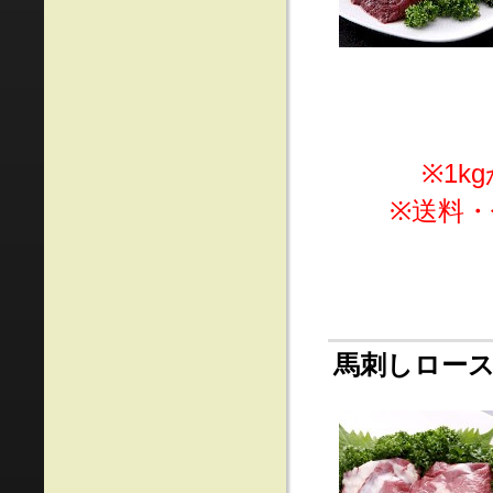
※1
※送料
馬刺しロー