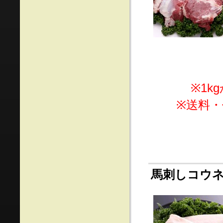
※1
※送料
馬刺しコウネ