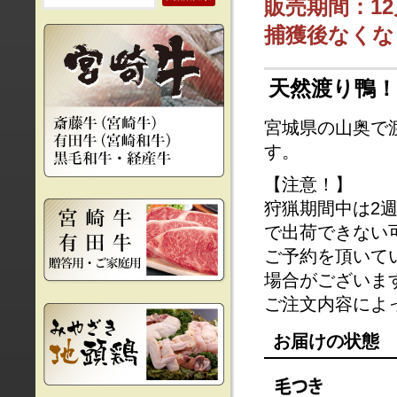
販売期間：12
捕獲後なくな
天然渡り鴨！
宮城県の山奥で
す。
【注意！】
狩猟期間中は2
で出荷できない
ご予約を頂いて
場合がございま
ご注文内容によ
お届けの状態