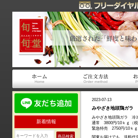
2023-07-13
みやざき地頭鶏ガラ 
みやざき地頭鶏ガラ 冷凍
新着情報
通常 3800円/10ｋｇ
緊急特売 2750円/10
商品検索
関東お届けでも 送料代引